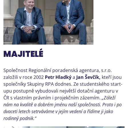
MAJITELÉ
Společnost Regionální poradenská agentura, s.r.o.
založili v roce 2002
Petr Hladký
a
Jan Ševčík,
kteří jsou
společníky Skupiny RPA dodnes. Ze studentského start-
upu postupně vybudovali největší dotační agenturu v
ČR s vlastním právním i projekčním zázemím.
„Záleží
nám na kvalitě a dobrém jménu naší společnosti. Proto i po
dvaceti letech setrváváme v jejím vedení a řídíme ji jako
rodinný podnik.“