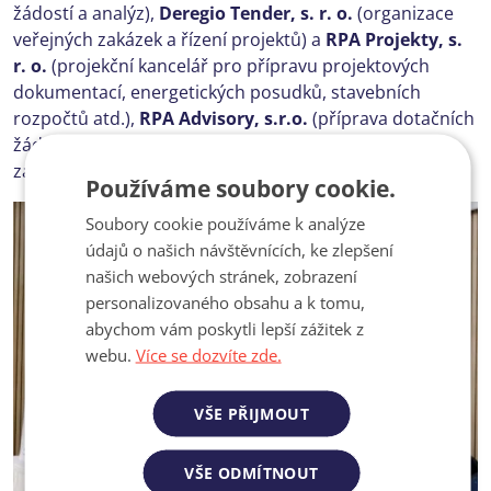
žádostí a analýz),
Deregio Tender, s. r. o.
(organizace
veřejných zakázek a řízení projektů) a
RPA Projekty, s.
r. o.
(projekční kancelář pro přípravu projektových
dokumentací, energetických posudků, stavebních
rozpočtů atd.),
RPA Advisory, s.r.o.
(příprava dotačních
žádostí) a
RPA Legal, s.r.o.
(organizace veřejných
zakázek a realizační management projektů).
Používáme soubory cookie.
Soubory cookie používáme k analýze
údajů o našich návštěvnících, ke zlepšení
našich webových stránek, zobrazení
personalizovaného obsahu a k tomu,
abychom vám poskytli lepší zážitek z
webu.
Více se dozvíte zde.
VŠE PŘIJMOUT
VŠE ODMÍTNOUT