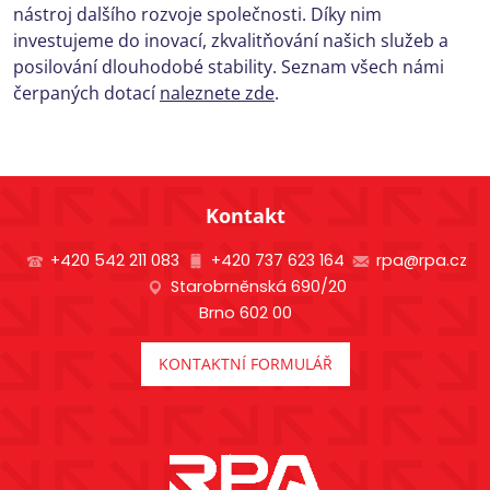
nástroj dalšího rozvoje společnosti. Díky nim
investujeme do inovací, zkvalitňování našich služeb a
posilování dlouhodobé stability. Seznam všech námi
čerpaných dotací
naleznete zde
.
Kontakt
+420 542 211 083
+420 737 623 164
rpa@rpa.cz
Starobrněnská 690/20
Brno 602 00
KONTAKTNÍ FORMULÁŘ